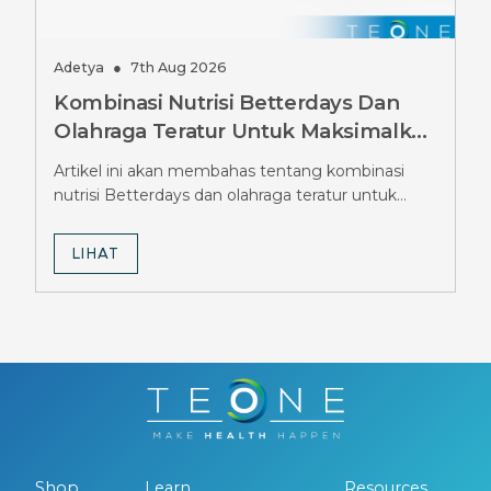
Adetya
●
7th Aug 2026
Kombinasi Nutrisi Betterdays Dan
Olahraga Teratur Untuk Maksimalkan
Hasil Diet Ozempic, Wajib Tahu
Artikel ini akan membahas tentang kombinasi
Strateginya
nutrisi Betterdays dan olahraga teratur untuk
maksimalkan hasil diet Ozempic.
LIHAT
Shop
Learn
Resources