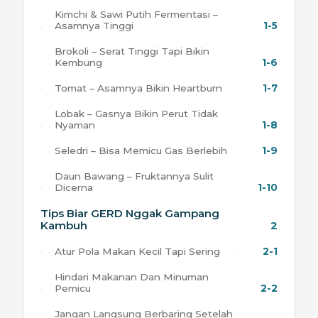
Kimchi & Sawi Putih Fermentasi –
Asamnya Tinggi
1-5
Brokoli – Serat Tinggi Tapi Bikin
Kembung
1-6
Tomat – Asamnya Bikin Heartburn
1-7
Lobak – Gasnya Bikin Perut Tidak
Nyaman
1-8
Seledri – Bisa Memicu Gas Berlebih
1-9
Daun Bawang – Fruktannya Sulit
Dicerna
1-10
Tips Biar GERD Nggak Gampang
Kambuh
2
Atur Pola Makan Kecil Tapi Sering
2-1
Hindari Makanan Dan Minuman
Pemicu
2-2
Jangan Langsung Berbaring Setelah