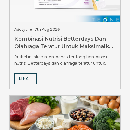
Adetya
●
7th Aug 2026
Kombinasi Nutrisi Betterdays Dan
Olahraga Teratur Untuk Maksimalkan
Hasil Diet Ozempic, Wajib Tahu
Artikel ini akan membahas tentang kombinasi
Strateginya
nutrisi Betterdays dan olahraga teratur untuk
maksimalkan hasil diet Ozempic.
LIHAT