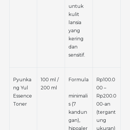
untuk 
kulit 
lansia 
yang 
kering 
dan 
sensitif.
Pyunka
100 ml / 
Formula
Rp100.0
ng Yul 
200 ml
00 – 
Essence 
minimali
Rp200.0
Toner
s (7 
00-an 
kandun
(tergant
gan), 
ung 
hipoaler
ukuran)