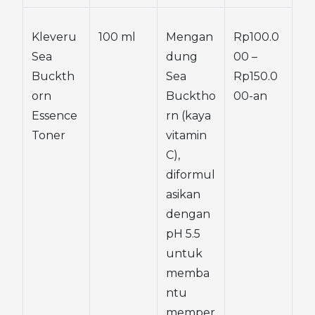
Kleveru 
100 ml
Mengan
Rp100.0
Sea 
dung 
00 – 
Buckth
Sea 
Rp150.0
orn 
Bucktho
00-an
Essence 
rn (kaya 
Toner
vitamin 
C), 
diformul
asikan 
dengan 
pH 5.5 
untuk 
memba
ntu 
memper