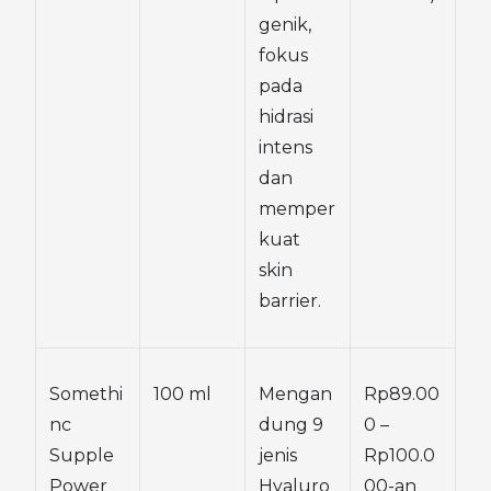
genik, 
fokus 
pada 
hidrasi 
intens 
dan 
memper
kuat 
skin 
barrier.
Somethi
100 ml
Mengan
Rp89.00
nc 
dung 9 
0 – 
Supple 
jenis 
Rp100.0
Power 
Hyaluro
00-an