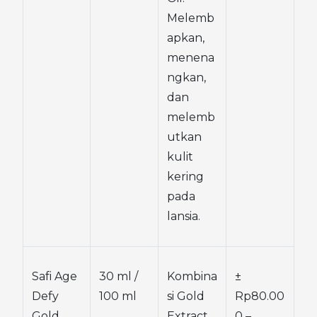
Melemb
apkan, 
menena
ngkan, 
dan 
melemb
utkan 
kulit 
kering 
pada 
lansia.
Safi Age 
30 ml / 
Kombina
± 
Defy 
100 ml
si Gold 
Rp80.00
Gold 
Extract 
0 – 