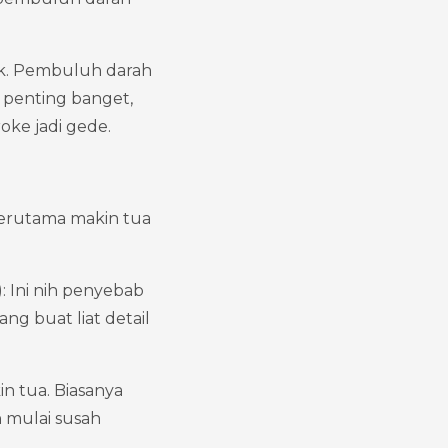
uk. Pembuluh darah 
 penting banget, 
roke jadi gede.
terutama makin tua 
 Ini nih penyebab 
g buat liat detail 
 tua. Biasanya 
 mulai susah 