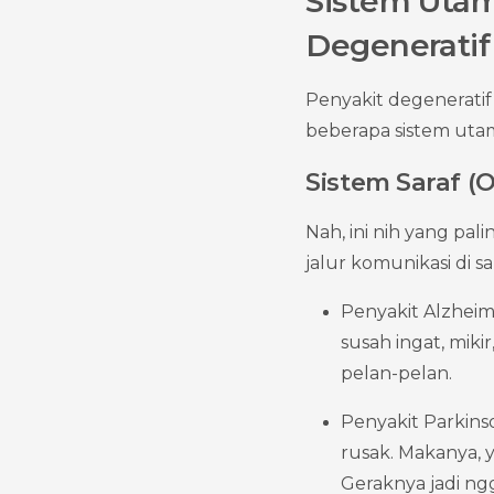
Sistem Utam
Degeneratif
Penyakit degenerati
beberapa sistem utam
Sistem Saraf (O
Nah, ini nih yang pali
jalur komunikasi di sa
Penyakit Alzheimer
susah ingat, miki
pelan-pelan.
Penyakit Parkinso
rusak. Makanya, 
Geraknya jadi ngg