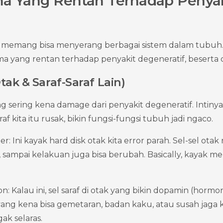
a Yang Rentan Terhadap Penyak
f memang bisa menyerang berbagai sistem dalam tubuh. 
a yang rentan terhadap penyakit degeneratif, beserta
tak & Saraf-Saraf Lain)
ng sering kena damage dari penyakit degeneratif. Intinya, 
raf kita itu rusak, bikin fungsi-fungsi tubuh jadi ngaco.
: Ini kayak hard disk otak kita error parah. Sel-sel otak r
r, sampai kelakuan juga bisa berubah. Basically, kayak mem
n: Kalau ini, sel saraf di otak yang bikin dopamin (hormon
yang kena bisa gemetaran, badan kaku, atau susah jaga 
ak selaras.