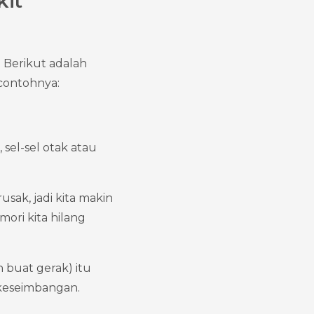
it 
Berikut adalah 
 contohnya:
sel-sel otak atau 
usak, jadi kita makin 
ori kita hilang 
 buat gerak) itu 
keseimbangan. 