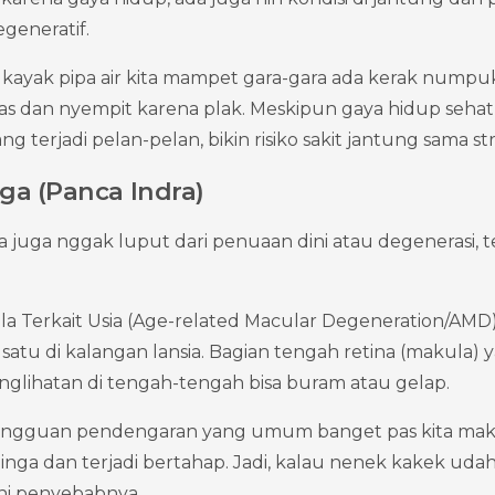
egeneratif.
Ini kayak pipa air kita mampet gara-gara ada kerak nump
keras dan nyempit karena plak. Meskipun gaya hidup sehat
ng terjadi pelan-pelan, bikin risiko sakit jantung sama st
ga (Panca Indra)
ta juga nggak luput dari penuaan dini atau degenerasi, 
a Terkait Usia (Age-related Macular Degeneration/AMD):
tu di kalangan lansia. Bagian tengah retina (makula) yan
penglihatan di tengah-tengah bisa buram atau gelap.
 gangguan pendengaran yang umum banget pas kita makin
inga dan terjadi bertahap. Jadi, kalau nenek kakek udah
 ini penyebabnya.