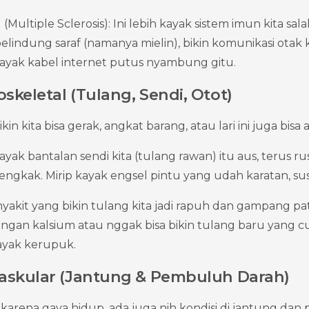
 (Multiple Sclerosis): Ini lebih kayak sistem imun kita sala
pelindung saraf (namanya mielin), bikin komunikasi otak
Kayak kabel internet putus nyambung gitu.
skeletal (Tulang, Sendi, Otot)
n kita bisa gerak, angkat barang, atau lari ini juga bisa 
 kayak bantalan sendi kita (tulang rawan) itu aus, terus ru
bengkak. Mirip kayak engsel pintu yang udah karatan, sus
yakit yang bikin tulang kita jadi rapuh dan gampang pata
angan kalsium atau nggak bisa bikin tulang baru yang cu
kayak kerupuk.
vaskular (Jantung & Pembuluh Darah)
arena gaya hidup, ada juga nih kondisi di jantung dan