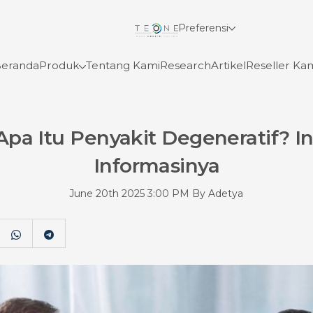
Preferensi
Betterdays
Lihat Detail
eranda
Produk
Tentang Kami
Research
Artikel
Reseller Ka
experience
Betterdays
Apa Itu Penyakit Degeneratif? In
Glomore
Lihat Detail
Informasinya
Lihat Detail
Mata Uang
June 20th 2025 3:00 PM By Adetya
Glomore
Lihat Detail