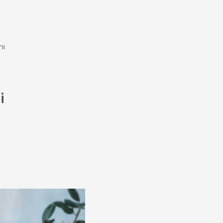
experience
mi
Bahasa
Mata Uang
i