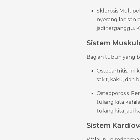
Sklerosis Multipel
nyerang lapisan 
jadi terganggu. 
Sistem Muskulo
Bagian tubuh yang biki
Osteoartritis: Ini
sakit, kaku, dan 
Osteoporosis: Pen
tulang kita kehil
tulang kita jadi 
Sistem Kardio
Walaupun seringnya k