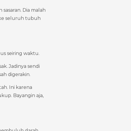
h sasaran. Dia malah 
 ke seluruh tubuh 
aus seiring waktu.
sak. Jadinya sendi 
ah digerakin.
h. Ini karena 
kup. Bayangin aja, 
 pembuluh darah 