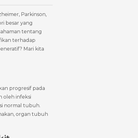
heimer, Parkinson, 
ri besar yang 
emahaman tentang 
ikan terhadap 
eratif? Mari kita 
kan progresif pada 
oleh infeksi 
i normal tubuh. 
nakan, organ tubuh 