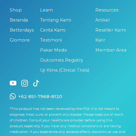
Shop
Learn
Resources
Beranda
Tentang Kami
Artikel
Betterdays
Cerita Kami
Reseller Kami
Glomore
Testimoni
Karir
Pakar Medis
Member Area
Outcomes Registry
Uji Klinis (Clinical Trials)
+62 851-7968-8120
*This product has not been reviewed by the FDA. It is not meant to
diagnose, treat, cure, or prevent any disease. Please keep out of reach
of children. Consult your healthcare provider before using this
product, especially if you have any medical conditions or are taking
medication. If you experience any adverse effects, discontinue use and