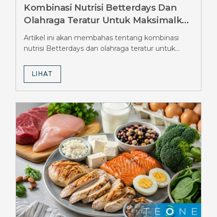
Kombinasi Nutrisi Betterdays Dan
Olahraga Teratur Untuk Maksimalkan
Hasil Diet Ozempic, Wajib Tahu
Artikel ini akan membahas tentang kombinasi
Strateginya
nutrisi Betterdays dan olahraga teratur untuk
maksimalkan hasil diet Ozempic.
LIHAT