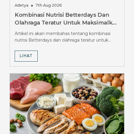
Adetya
●
7th Aug 2026
Kombinasi Nutrisi Betterdays Dan
Olahraga Teratur Untuk Maksimalkan
Hasil Diet Ozempic, Wajib Tahu
Artikel ini akan membahas tentang kombinasi
Strateginya
nutrisi Betterdays dan olahraga teratur untuk
maksimalkan hasil diet Ozempic.
LIHAT