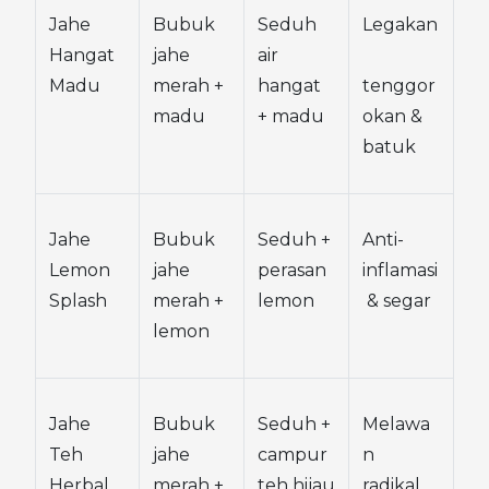
Jahe 
Bubuk 
Seduh 
Legakan
Hangat 
jahe 
air 
Madu
merah + 
hangat 
tenggor
madu
+ madu
okan & 
batuk
Jahe 
Bubuk 
Seduh + 
Anti-
Lemon 
jahe 
perasan 
inflamasi
Splash
merah + 
lemon
 & segar
lemon
Jahe 
Bubuk 
Seduh + 
Melawa
Teh 
jahe 
campur 
n 
Herbal
merah + 
teh hijau
radikal 