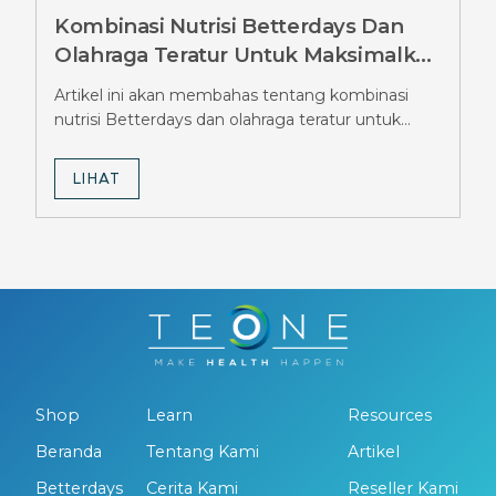
Kombinasi Nutrisi Betterdays Dan
Olahraga Teratur Untuk Maksimalkan
Hasil Diet Ozempic, Wajib Tahu
Artikel ini akan membahas tentang kombinasi
Strateginya
nutrisi Betterdays dan olahraga teratur untuk
maksimalkan hasil diet Ozempic.
LIHAT
Shop
Learn
Resources
Beranda
Tentang Kami
Artikel
Betterdays
Cerita Kami
Reseller Kami