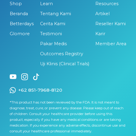
Shop
Learn
Resources
Beranda
Tentang Kami
Artikel
Betterdays
Cerita Kami
Reseller Kami
Glomore
Testimoni
Karir
Pakar Medis
Member Area
Outcomes Registry
Uji Klinis (Clinical Trials)
+62 851-7968-8120
*This product has not been reviewed by the FDA. It is not meant to
diagnose, treat, cure, or prevent any disease. Please keep out of reach
of children. Consult your healthcare provider before using this
product, especially if you have any medical conditions or are taking
medication. If you experience any adverse effects, discontinue use and
consult your healthcare professional immediately.