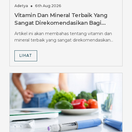
Adetya
●
6th Aug 2026
Vitamin Dan Mineral Terbaik Yang
Sangat Direkomendasikan Bagi
Pengguna Ozempic, Jangan
Artikel ini akan membahas tentang vitamin dan
Diabaikan
mineral terbaik yang sangat direkomendasikan
bagi pengguna Ozempic.
LIHAT