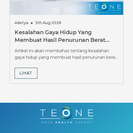
Adetya
●
5th Aug 2026
Kesalahan Gaya Hidup Yang
Membuat Hasil Penurunan Berat
Badan GLP-1 Terhambat, Wajib
Artikel ini akan membahas tentang kesalahan
Dihindari
gaya hidup yang membuat hasil penurunan berat
badan GLP-1 terhambat.
LIHAT