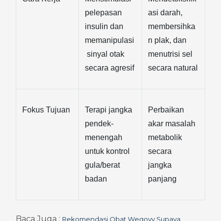
pelepasan 
asi darah, 
insulin dan 
membersihka
memanipulasi
n plak, dan 
 sinyal otak 
menutrisi sel 
secara agresif
secara natural
Fokus Tujuan
Terapi jangka 
Perbaikan 
pendek-
akar masalah 
menengah 
metabolik 
untuk kontrol 
secara 
gula/berat 
jangka 
badan
panjang
Baca Juga : 
Rekomendasi Obat Wegovy Supaya 