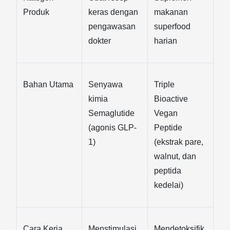
Produk
keras dengan 
makanan 
pengawasan 
superfood 
dokter
harian
Bahan Utama
Senyawa 
Triple 
kimia 
Bioactive 
Semaglutide 
Vegan 
(agonis GLP-
Peptide 
1)
(ekstrak pare, 
walnut, dan 
peptida 
kedelai)
Cara Kerja
Menstimulasi 
Mendetoksifik