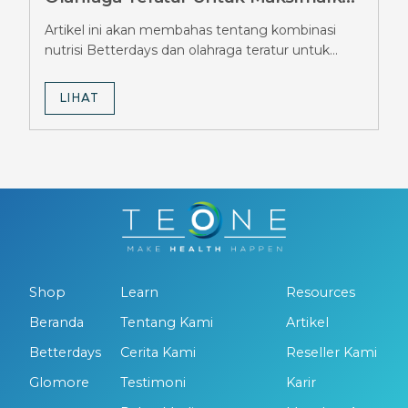
Hasil Diet Ozempic, Wajib Tahu
Artikel ini akan membahas tentang kombinasi
Strateginya
nutrisi Betterdays dan olahraga teratur untuk
maksimalkan hasil diet Ozempic.
LIHAT
Shop
Learn
Resources
Beranda
Tentang Kami
Artikel
Betterdays
Cerita Kami
Reseller Kami
Glomore
Testimoni
Karir