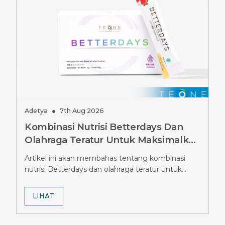
Adetya
●
7th Aug 2026
Kombinasi Nutrisi Betterdays Dan
Olahraga Teratur Untuk Maksimalkan
Hasil Diet Ozempic, Wajib Tahu
Artikel ini akan membahas tentang kombinasi
Strateginya
nutrisi Betterdays dan olahraga teratur untuk
maksimalkan hasil diet Ozempic.
LIHAT