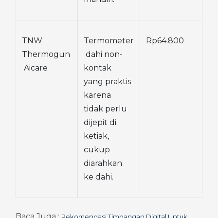
TNW 
Termometer
Rp64.800
Thermogun
 dahi non-
 Aicare
kontak 
yang praktis 
karena 
tidak perlu 
dijepit di 
ketiak, 
cukup 
diarahkan 
ke dahi.
Baca Juga : 
Rekomendasi Timbangan Digital Untuk 