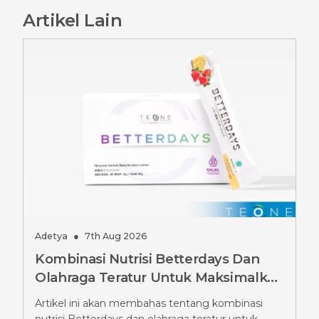
Artikel Lain
Adetya
●
7th Aug 2026
Kombinasi Nutrisi Betterdays Dan
Olahraga Teratur Untuk Maksimalkan
Hasil Diet Ozempic, Wajib Tahu
Artikel ini akan membahas tentang kombinasi
Strateginya
nutrisi Betterdays dan olahraga teratur untuk