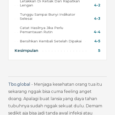
Letakkan Di Ketiak Dan Rapatkan
Lengan
4-2
Tunggu Sampai Bunyi Indikator
Selesai
4-3
Catat Hasilnya Jika Perlu
Pemantauan Rutin
4-4
Bersihkan Kembali Setelah Dipakai
4-5
Kesimpulan
5
Tbo.global
 - Menjaga kesehatan orang tua itu 
sekarang nggak bisa cuma feeling anget 
doang. Apalagi buat lansia yang daya tahan 
tubuhnya sudah nggak sekuat dulu. Demam 
sedikit aja bisa jadi tanda awal infeksi atau 