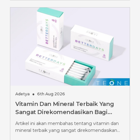
Adetya
●
6th Aug 2026
Vitamin Dan Mineral Terbaik Yang
Sangat Direkomendasikan Bagi
Pengguna Ozempic, Jangan
Artikel ini akan membahas tentang vitamin dan
Diabaikan
mineral terbaik yang sangat direkomendasikan
bagi pengguna Ozempic.