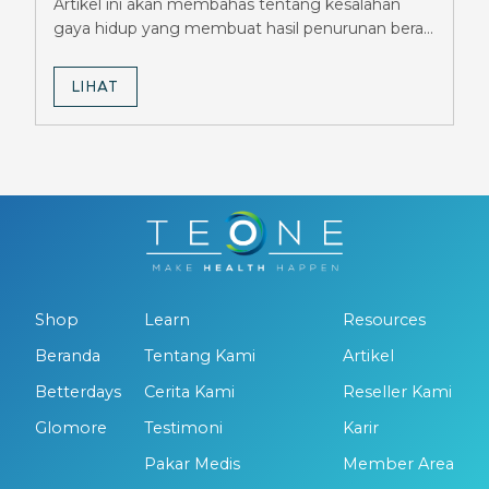
Artikel ini akan membahas tentang kesalahan
Dihindari
gaya hidup yang membuat hasil penurunan berat
badan GLP-1 terhambat.
LIHAT
Shop
Learn
Resources
Beranda
Tentang Kami
Artikel
Betterdays
Cerita Kami
Reseller Kami
Glomore
Testimoni
Karir
Pakar Medis
Member Area