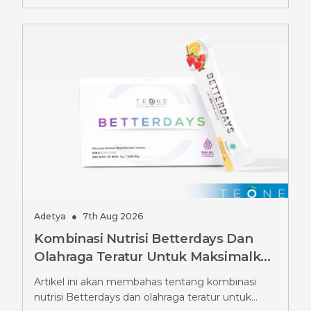
Adetya
●
7th Aug 2026
Kombinasi Nutrisi Betterdays Dan
Olahraga Teratur Untuk Maksimalkan
Hasil Diet Ozempic, Wajib Tahu
Artikel ini akan membahas tentang kombinasi
Strateginya
nutrisi Betterdays dan olahraga teratur untuk