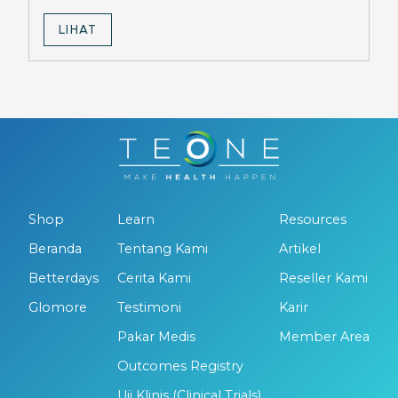
maksimalkan hasil diet Ozempic.
LIHAT
Shop
Learn
Resources
Beranda
Tentang Kami
Artikel
Betterdays
Cerita Kami
Reseller Kami
Glomore
Testimoni
Karir
Pakar Medis
Member Area
Outcomes Registry
Uji Klinis (Clinical Trials)