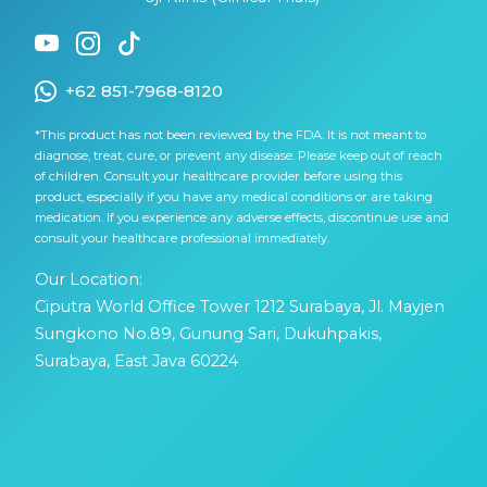
+62 851-7968-8120
*This product has not been reviewed by the FDA. It is not meant to
diagnose, treat, cure, or prevent any disease. Please keep out of reach
of children. Consult your healthcare provider before using this
product, especially if you have any medical conditions or are taking
medication. If you experience any adverse effects, discontinue use and
consult your healthcare professional immediately.
Our Location:
Ciputra World Office Tower 1212 Surabaya, Jl. Mayjen
Sungkono No.89, Gunung Sari, Dukuhpakis,
Surabaya, East Java 60224