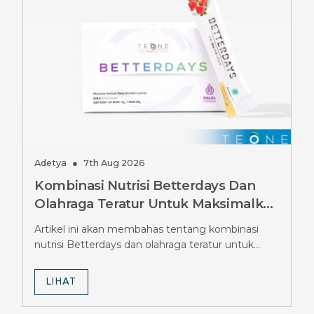
Adetya
●
7th Aug 2026
Kombinasi Nutrisi Betterdays Dan
Olahraga Teratur Untuk Maksimalkan
Hasil Diet Ozempic, Wajib Tahu
Artikel ini akan membahas tentang kombinasi
Strateginya
nutrisi Betterdays dan olahraga teratur untuk
maksimalkan hasil diet Ozempic.
LIHAT