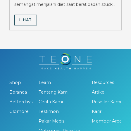
semangat menjalani diet saat berat badan stuck
berbulan-bulan.
LIHAT
Shop
Learn
Resources
Beranda
Tentang Kami
Artikel
Betterdays
Cerita Kami
Reseller Kami
Glomore
Testimoni
Karir
Pakar Medis
Member Area
Outcomes Registry