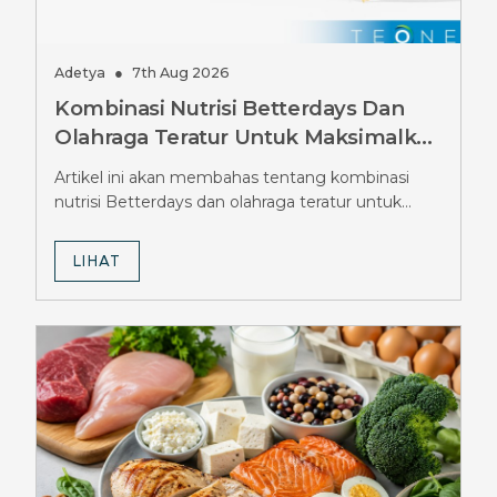
Adetya
●
7th Aug 2026
Kombinasi Nutrisi Betterdays Dan
Olahraga Teratur Untuk Maksimalkan
Hasil Diet Ozempic, Wajib Tahu
Artikel ini akan membahas tentang kombinasi
Strateginya
nutrisi Betterdays dan olahraga teratur untuk
maksimalkan hasil diet Ozempic.
LIHAT