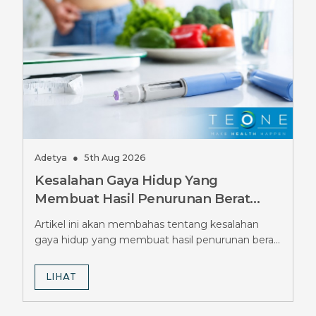
Adetya
●
5th Aug 2026
Kesalahan Gaya Hidup Yang
Membuat Hasil Penurunan Berat
Badan GLP-1 Terhambat, Wajib
Artikel ini akan membahas tentang kesalahan
Dihindari
gaya hidup yang membuat hasil penurunan berat
badan GLP-1 terhambat.
LIHAT