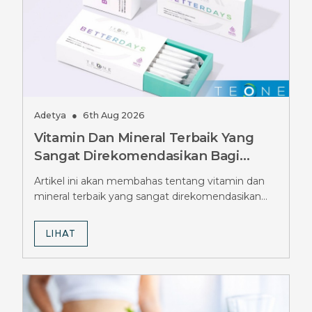
Adetya
●
6th Aug 2026
Vitamin Dan Mineral Terbaik Yang
Sangat Direkomendasikan Bagi
Pengguna Ozempic, Jangan
Artikel ini akan membahas tentang vitamin dan
Diabaikan
mineral terbaik yang sangat direkomendasikan
bagi pengguna Ozempic.
LIHAT