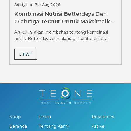
Adetya
●
7th Aug 2026
Kombinasi Nutrisi Betterdays Dan
Olahraga Teratur Untuk Maksimalkan
Hasil Diet Ozempic, Wajib Tahu
Artikel ini akan membahas tentang kombinasi
Strateginya
nutrisi Betterdays dan olahraga teratur untuk
maksimalkan hasil diet Ozempic.
LIHAT
Shop
Learn
Resources
Beranda
Tentang Kami
Artikel