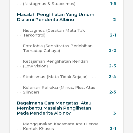
(Nistagmus & Strabismus)
1-5
Masalah Penglihatan Yang Umum
Dialami Penderita Albino
2
Nistagmus (Gerakan Mata Tak
Terkontrol)
2-1
Fotofobia (Sensitivitas Berlebihan
Terhadap Cahaya)
2-2
Ketajaman Penglihatan Rendah
(Low Vision)
2-3
Strabismus (Mata Tidak Sejajar)
2-4
Kelainan Refraksi (Minus, Plus, Atau
Silinder)
2-5
Bagaimana Cara Mengatasi Atau
Membantu Masalah Penglihatan
Pada Penderita Albino?
3
Menggunakan Kacamata Atau Lensa
Kontak Khusus
3-1