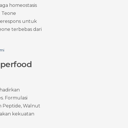
aga homeostasis 
 Teone 
merespons untuk 
one terbebas dari 
ami
perfood 
adirkan 
. Formulasi 
 Peptide, Walnut 
takan kekuatan 