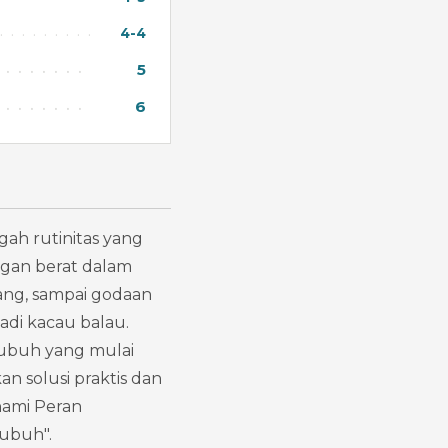
4-4
5
6
ah rutinitas yang 
an berat dalam 
ng, sampai godaan 
di kacau balau. 
tubuh yang mulai 
solusi praktis dan 
ami Peran 
ubuh".