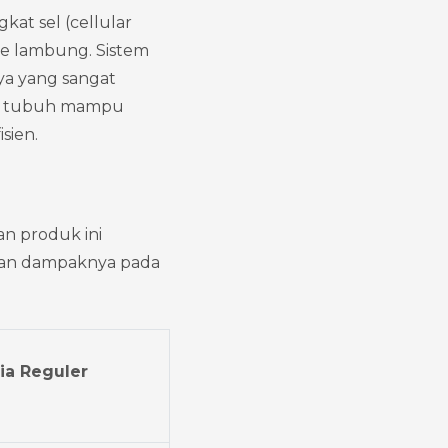
at sel (cellular 
e lambung. Sistem 
a yang sangat 
gga tubuh mampu 
sien.
n produk ini 
dan dampaknya pada 
ia Reguler