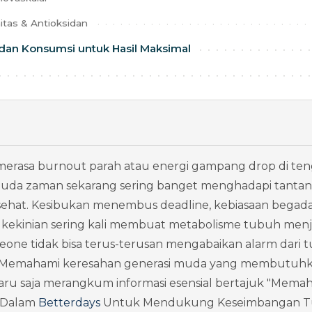
itas & Antioksidan
dan Konsumsi untuk Hasil Maksimal
merasa burnout parah atau energi gampang drop di teng
uda zaman sekarang sering banget menghadapi tantang
sehat. Kesibukan menembus deadline, kebiasaan begada
kekinian sering kali membuat metabolisme tubuh menja
Teone tidak bisa terus-terusan mengabaikan alarm dari 
. Memahami keresahan generasi muda yang membutuhkan 
baru saja merangkum informasi esensial bertajuk "Memah
 Dalam 
Betterdays
 Untuk Mendukung Keseimbangan T