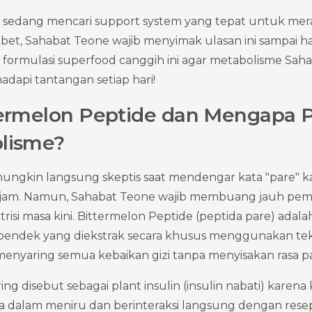
sedang mencari support system yang tepat untuk merawa
ibet, Sahabat Teone wajib menyimak ulasan ini sampai hab
ik formulasi superfood canggih ini agar metabolisme Saha
adapi tantangan setiap hari!
termelon Peptide dan Mengapa P
lisme?
ngkin langsung skeptis saat mendengar kata "pare" ka
ajam. Namun, Sahabat Teone wajib membuang jauh pemik
isi masa kini. Bittermelon Peptide (peptida pare) adala
ai pendek yang diekstrak secara khusus menggunakan tekn
 menyaring semua kebaikan gizi tanpa menyisakan rasa pa
ring disebut sebagai plant insulin (insulin nabati) kar
sa dalam meniru dan berinteraksi langsung dengan resept