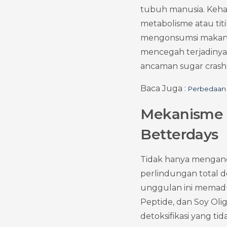
tubuh manusia. Kehad
metabolisme atau tit
mengonsumsi makanan
mencegah terjadinya 
ancaman sugar crash 
Baca Juga : 
Perbedaan 
Mekanisme K
Betterdays
Tidak hanya mengand
perlindungan total d
unggulan ini memadu
Peptide, dan Soy Oli
detoksifikasi yang ti