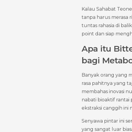
Kalau Sahabat Teone 
tanpa harus merasa r
tuntas rahasia di bal
point dan siap mengh
Apa itu Bit
bagi Metabo
Banyak orang yang mu
rasa pahitnya yang t
membahas inovasi nutr
nabati bioaktif rant
ekstraksi canggih ini
Senyawa pintar ini se
yang sangat luar bia