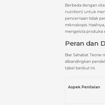
Berbeda dengan vitami
nutrition) untuk mem
pencernaan tidak pe
mikroskopis. Hasilny
mengelola produksi e
Peran dan 
Biar Sahabat Teone m
dibandingkan pendeka
tabel berikut ini.
Aspek Penilaian