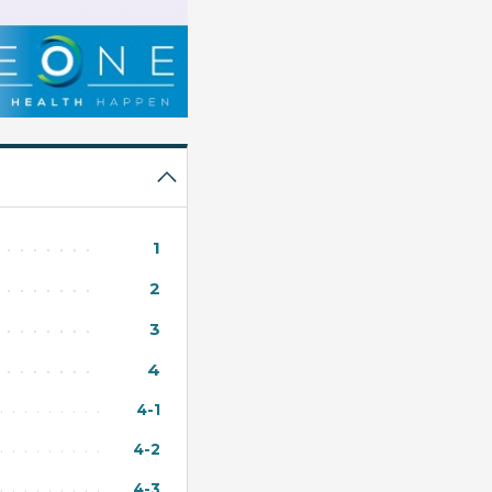
1
2
3
4
4-1
4-2
4-3