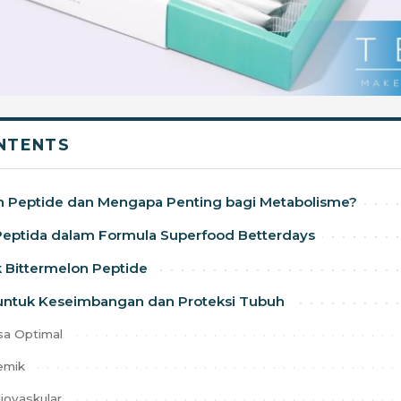
NTENTS
on Peptide dan Mengapa Penting bagi Metabolisme?
Peptida dalam Formula Superfood Betterdays
 Bittermelon Peptide
 untuk Keseimbangan dan Proteksi Tubuh
sa Optimal
temik
iovaskular