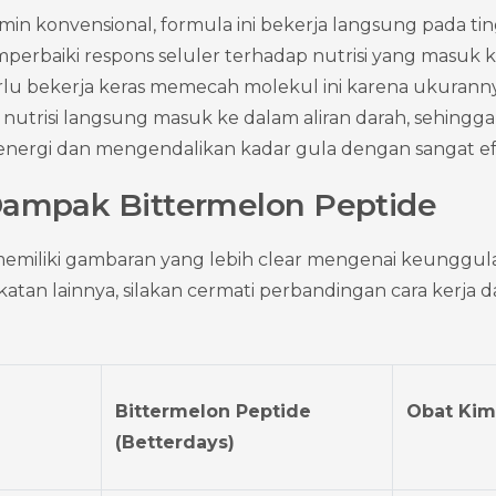
n konvensional, formula ini bekerja langsung pada tingk
perbaiki respons seluler terhadap nutrisi yang masuk k
rlu bekerja keras memecah molekul ini karena ukuranny
a, nutrisi langsung masuk ke dalam aliran darah, sehin
nergi dan mengendalikan kadar gula dengan sangat efi
Dampak Bittermelon Peptide
emiliki gambaran yang lebih clear mengenai keunggula
tan lainnya, silakan cermati perbandingan cara kerja 
Bittermelon Peptide 
Obat Kim
(Betterdays)