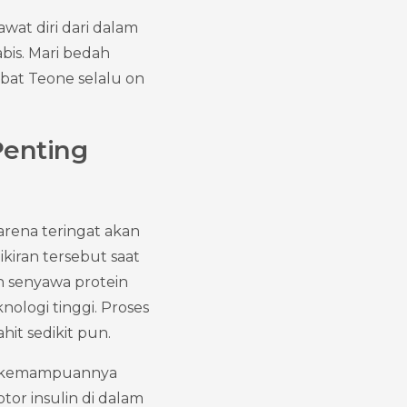
t diri dari dalam 
is. Mari bedah 
bat Teone selalu on 
enting 
rena teringat akan 
iran tersebut saat 
h senyawa protein 
ologi tinggi. Proses 
hit sedikit pun.
ena kemampuannya 
or insulin di dalam 