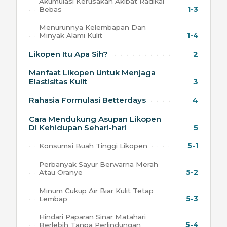
Akumulasi Kerusakan Akibat Radikal
Bebas
1-3
Menurunnya Kelembapan Dan
Minyak Alami Kulit
1-4
Likopen Itu Apa Sih?
2
Manfaat Likopen Untuk Menjaga
Elastisitas Kulit
3
Rahasia Formulasi Betterdays
4
Cara Mendukung Asupan Likopen
Di Kehidupan Sehari-hari
5
Konsumsi Buah Tinggi Likopen
5-1
Perbanyak Sayur Berwarna Merah
Atau Oranye
5-2
Minum Cukup Air Biar Kulit Tetap
Lembap
5-3
Hindari Paparan Sinar Matahari
Berlebih Tanpa Perlindungan
5-4