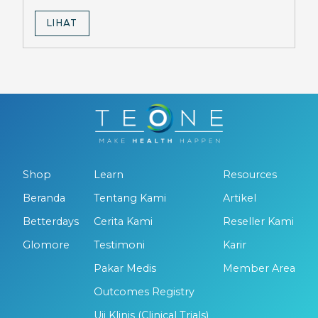
maksimalkan hasil diet Ozempic.
LIHAT
Shop
Learn
Resources
Beranda
Tentang Kami
Artikel
Betterdays
Cerita Kami
Reseller Kami
Glomore
Testimoni
Karir
Pakar Medis
Member Area
Outcomes Registry
Uji Klinis (Clinical Trials)