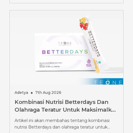
Adetya
●
7th Aug 2026
Kombinasi Nutrisi Betterdays Dan
Olahraga Teratur Untuk Maksimalkan
Hasil Diet Ozempic, Wajib Tahu
Artikel ini akan membahas tentang kombinasi
Strateginya
nutrisi Betterdays dan olahraga teratur untuk