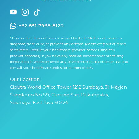
+62 851-7968-8120
*This product has not been reviewed by the FDA. It is not meant to
diagnose, treat, cure, or prevent any disease. Please keep out of reach
of children. Consult your healthcare provider before using this
product, especially if you have any medical conditions or are taking
medication. If you experience any adverse effects, discontinue use and
consult your healthcare professional immediately.
Our Location:
Ciputra World Office Tower 1212 Surabaya, Jl. Mayjen
Sungkono No.89, Gunung Sari, Dukuhpakis,
Surabaya, East Java 60224