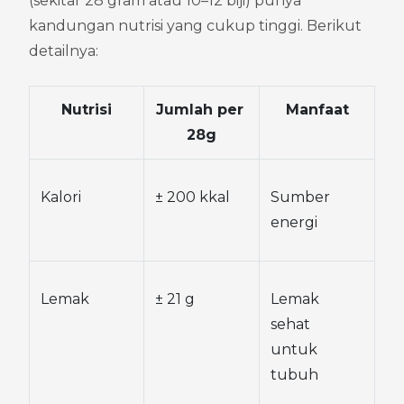
(sekitar 28 gram atau 10–12 biji) punya 
kandungan nutrisi yang cukup tinggi. Berikut 
detailnya:
Nutrisi
Jumlah per 
Manfaat
28g
Kalori
± 200 kkal
Sumber 
energi
Lemak
± 21 g
Lemak 
sehat 
untuk 
tubuh