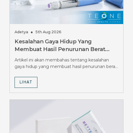
Adetya
●
5th Aug 2026
Kesalahan Gaya Hidup Yang
Membuat Hasil Penurunan Berat
Badan GLP-1 Terhambat, Wajib
Artikel ini akan membahas tentang kesalahan
Dihindari
gaya hidup yang membuat hasil penurunan berat
badan GLP-1 terhambat.
LIHAT