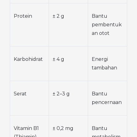
Protein
± 2 g
Bantu 
pembentuk
an otot
Karbohidrat
± 4 g
Energi 
tambahan
Serat
± 2–3 g
Bantu 
pencernaan
Vitamin B1 
± 0,2 mg
Bantu 
(Thiamin)
metabolism