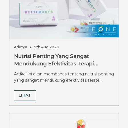
Adetya
●
5th Aug 2026
Nutrisi Penting Yang Sangat
Mendukung Efektivitas Terapi
Penurunan Berat Badan, Ini
Artikel ini akan membahas tentang nutrisi penting
Rahasianya
yang sangat mendukung efektivitas terapi
penurunan berat badan.
LIHAT