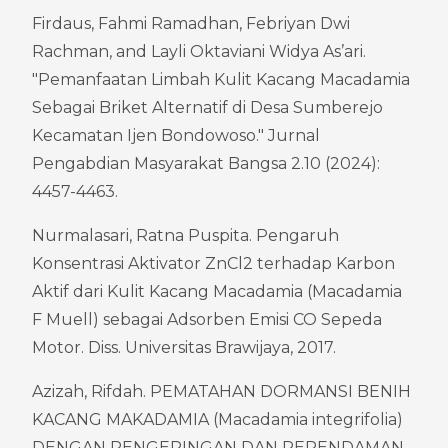
Firdaus, Fahmi Ramadhan, Febriyan Dwi 
Rachman, and Layli Oktaviani Widya As’ari. 
"Pemanfaatan Limbah Kulit Kacang Macadamia 
Sebagai Briket Alternatif di Desa Sumberejo 
Kecamatan Ijen Bondowoso." Jurnal 
Pengabdian Masyarakat Bangsa 2.10 (2024): 
4457-4463.
Nurmalasari, Ratna Puspita. Pengaruh 
Konsentrasi Aktivator ZnCl2 terhadap Karbon 
Aktif dari Kulit Kacang Macadamia (Macadamia 
F Muell) sebagai Adsorben Emisi CO Sepeda 
Motor. Diss. Universitas Brawijaya, 2017.
Azizah, Rifdah. PEMATAHAN DORMANSI BENIH 
KACANG MAKADAMIA (Macadamia integrifolia) 
DENGAN PENGERINGAN DAN PERENDAMAN 