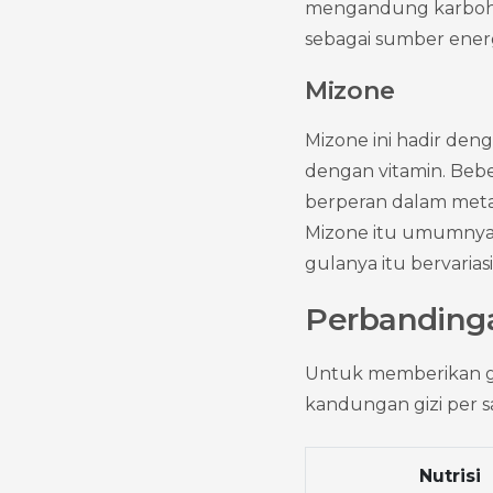
mengandung karbohid
sebagai sumber energ
Mizone
Mizone ini hadir den
dengan vitamin. Bebe
berperan dalam metab
Mizone itu umumnya 
gulanya itu bervarias
Perbandinga
Untuk memberikan gam
kandungan gizi per sa
Nutrisi