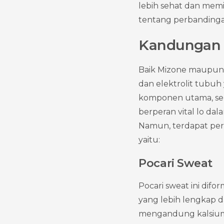
lebih sehat dan memil
tentang perbandingan
Kandungan 
Baik Mizone maupun P
dan elektrolit tubuh
komponen utama, serta 
berperan vital lo dal
Namun, terdapat perb
yaitu:
Pocari Sweat
Pocari sweat ini dif
yang lebih lengkap da
mengandung kalsium d