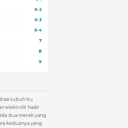
6-2
6-3
6-4
7
8
9
rasi tubuh itu 
 elektrolit hadir 
 Ada dua merek yang 
ara keduanya yang 