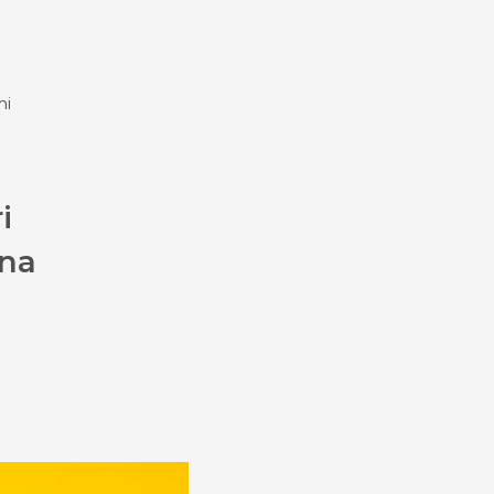
experience
mi
Bahasa
Mata Uang
i
ana