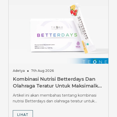
Adetya
●
7th Aug 2026
Kombinasi Nutrisi Betterdays Dan
Olahraga Teratur Untuk Maksimalkan
Hasil Diet Ozempic, Wajib Tahu
Artikel ini akan membahas tentang kombinasi
Strateginya
nutrisi Betterdays dan olahraga teratur untuk
maksimalkan hasil diet Ozempic.
LIHAT