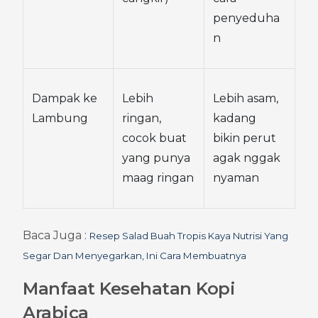
penyeduha
n
Dampak ke 
Lebih 
Lebih asam, 
Lambung
ringan, 
kadang 
cocok buat 
bikin perut 
yang punya 
agak nggak 
maag ringan
nyaman
Baca Juga : 
Resep Salad Buah Tropis Kaya Nutrisi Yang 
Segar Dan Menyegarkan, Ini Cara Membuatnya
Manfaat Kesehatan Kopi 
Arabica