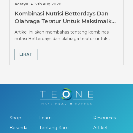
Adetya
●
7th Aug 2026
Kombinasi Nutrisi Betterdays Dan
Olahraga Teratur Untuk Maksimalkan
Hasil Diet Ozempic, Wajib Tahu
Artikel ini akan membahas tentang kombinasi
Strateginya
nutrisi Betterdays dan olahraga teratur untuk
maksimalkan hasil diet Ozempic.
LIHAT
Shop
Learn
Resources
Beranda
Tentang Kami
Artikel