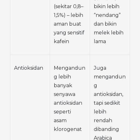
(sekitar 0,8–
bikin lebih 
1,5%) – lebih 
“nendang” 
aman buat 
dan bikin 
yang sensitif 
melek lebih 
kafein
lama
Antioksidan
Mengandun
Juga 
g lebih 
mengandun
banyak 
g 
senyawa 
antioksidan, 
antioksidan 
tapi sedikit 
seperti 
lebih 
asam 
rendah 
klorogenat
dibanding 
Arabica