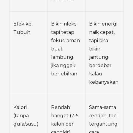
Efek ke 
Bikin rileks 
Bikin energi 
Tubuh
tapi tetap 
naik cepat, 
fokus; aman 
tapi bisa 
buat 
bikin 
lambung 
jantung 
jika nggak 
berdebar 
berlebihan
kalau 
kebanyakan
Kalori 
Rendah 
Sama-sama 
(tanpa 
banget (2-5 
rendah, tapi 
gula/susu)
kalori per 
tergantung 
cangkir)
cara 