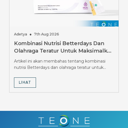
Adetya
●
7th Aug 2026
Kombinasi Nutrisi Betterdays Dan
Olahraga Teratur Untuk Maksimalkan
Hasil Diet Ozempic, Wajib Tahu
Artikel ini akan membahas tentang kombinasi
Strateginya
nutrisi Betterdays dan olahraga teratur untuk
maksimalkan hasil diet Ozempic.
LIHAT