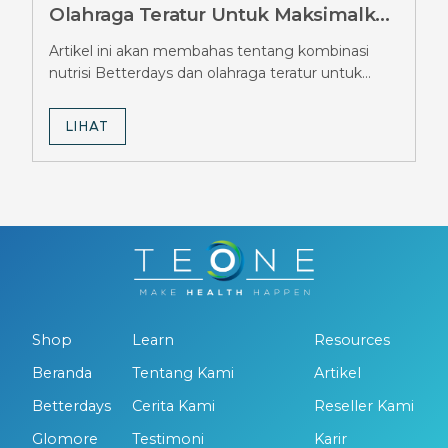
Olahraga Teratur Untuk Maksimalkan
Hasil Diet Ozempic, Wajib Tahu
Artikel ini akan membahas tentang kombinasi
Strateginya
nutrisi Betterdays dan olahraga teratur untuk
maksimalkan hasil diet Ozempic.
LIHAT
Shop
Learn
Resources
Beranda
Tentang Kami
Artikel
Betterdays
Cerita Kami
Reseller Kami
Glomore
Testimoni
Karir