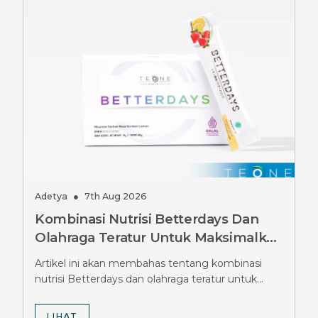
Adetya
●
7th Aug 2026
Kombinasi Nutrisi Betterdays Dan
Olahraga Teratur Untuk Maksimalkan
Hasil Diet Ozempic, Wajib Tahu
Artikel ini akan membahas tentang kombinasi
Strateginya
nutrisi Betterdays dan olahraga teratur untuk
maksimalkan hasil diet Ozempic.
LIHAT