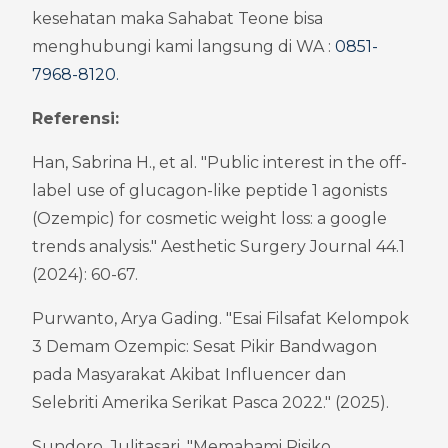
kesehatan maka Sahabat Teone bisa 
menghubungi kami langsung di WA : 
0851-
7968-8120
.
Referensi:
Han, Sabrina H., et al. "Public interest in the off-
label use of glucagon-like peptide 1 agonists 
(Ozempic) for cosmetic weight loss: a google 
trends analysis." Aesthetic Surgery Journal 44.1 
(2024): 60-67.
Purwanto, Arya Gading. "Esai Filsafat Kelompok 
3 Demam Ozempic: Sesat Pikir Bandwagon 
pada Masyarakat Akibat Influencer dan 
Selebriti Amerika Serikat Pasca 2022." (2025).
Sundoro, Julitasari. "Memahami Risiko 