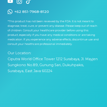
+62 851-7968-8120
*This product has not been reviewed by the FDA. It is not meant to
diagnose, treat, cure, or prevent any disease. Please keep out of reach
of children. Consult your healthcare provider before using this
product, especially if you have any medical conditions or are taking
medication. If you experience any adverse effects, discontinue use and
consult your healthcare professional immediately.
Our Location:
Ciputra World Office Tower 1212 Surabaya, Jl. Mayjen
Sungkono No.89, Gunung Sari, Dukuhpakis,
Surabaya, East Java 60224