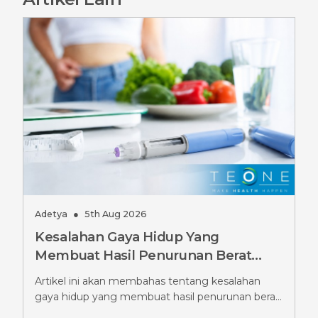
Adetya
●
5th Aug 2026
Kesalahan Gaya Hidup Yang
Membuat Hasil Penurunan Berat
Badan GLP-1 Terhambat, Wajib
Artikel ini akan membahas tentang kesalahan
Dihindari
gaya hidup yang membuat hasil penurunan berat
badan GLP-1 terhambat.