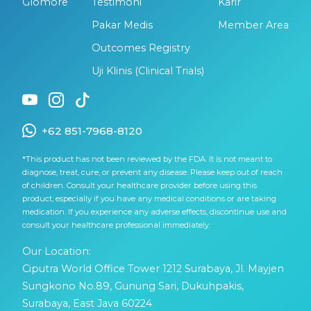
Glomore
Testimoni
Karir
Pakar Medis
Member Area
Outcomes Registry
Uji Klinis (Clinical Trials)
+62 851-7968-8120
*This product has not been reviewed by the FDA. It is not meant to
diagnose, treat, cure, or prevent any disease. Please keep out of reach
of children. Consult your healthcare provider before using this
product, especially if you have any medical conditions or are taking
medication. If you experience any adverse effects, discontinue use and
consult your healthcare professional immediately.
Our Location:
Ciputra World Office Tower 1212 Surabaya, Jl. Mayjen
Sungkono No.89, Gunung Sari, Dukuhpakis,
Surabaya, East Java 60224