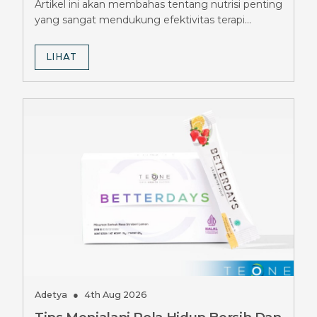
Artikel ini akan membahas tentang nutrisi penting
Rahasianya
yang sangat mendukung efektivitas terapi
penurunan berat badan.
LIHAT
Adetya
●
4th Aug 2026