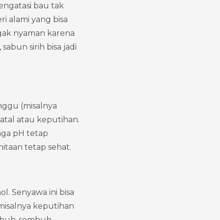
ngatasi bau tak 
i alami yang bisa 
gak nyaman karena 
bun sirih bisa jadi 
nggu (misalnya 
atal atau keputihan. 
ga pH tetap 
nitaan tetap sehat.
l. Senyawa ini bisa 
isalnya keputihan 
embuh-sembuh, 