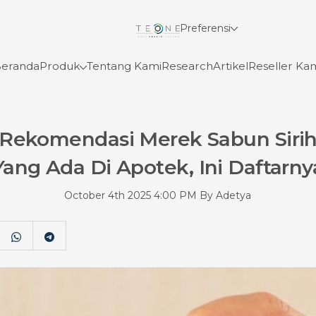
Preferensi
Betterdays
Lihat Detail
eranda
Produk
Tentang Kami
Research
Artikel
Reseller Ka
experience
Betterdays
Rekomendasi Merek Sabun Siri
Glomore
Lihat Detail
Yang Ada Di Apotek, Ini Daftarny
Lihat Detail
Mata Uang
October 4th 2025 4:00 PM By Adetya
Glomore
Lihat Detail