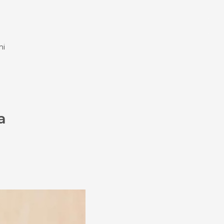
experience
mi
Bahasa
Mata Uang
h
a