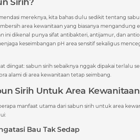
n Sirih?
ndasi mereknya, kita bahas dulu sedikit tentang sabun 
embersih area kewanitaan yang biasanya mengandung eks
 ini dikenal punya sifat antibakteri, antijamur, dan antiok
enjaga keseimbangan pH area sensitif sekaligus menceg
at diingat: sabun sirih sebaiknya nggak dipakai terlalu s
flora alami di area kewanitaan tetap seimbang.
un Sirih Untuk Area Kewanitaan
eberapa manfaat utama dari sabun sirih untuk area kewan
ui:
gatasi Bau Tak Sedap