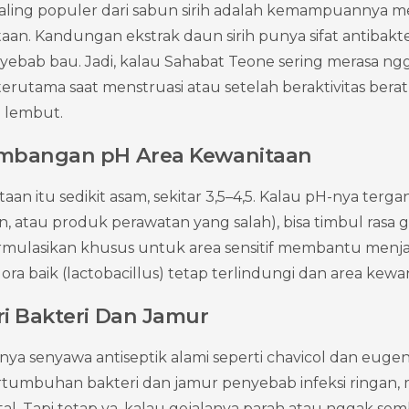
aling populer dari sabun sirih adalah kemampuannya me
aan. Kandungan ekstrak daun sirih punya sifat antibakter
yebab bau. Jadi, kalau Sahabat Teone sering merasa ng
rutama saat menstruasi atau setelah beraktivitas berat, sa
n lembut.
imbangan pH Area Kewanitaan
aan itu sedikit asam, sekitar 3,5–4,5. Kalau pH-nya terga
, atau produk perawatan yang salah), bisa timbul rasa g
ormulasikan khusus untuk area sensitif membantu menja
ora baik (lactobacillus) tetap terlindungi dan area kewa
i Bakteri Dan Jamur
nya senyawa antiseptik alami seperti chavicol dan eugeno
umbuhan bakteri dan jamur penyebab infeksi ringan, m
atal. Tapi tetap ya, kalau gejalanya parah atau nggak s