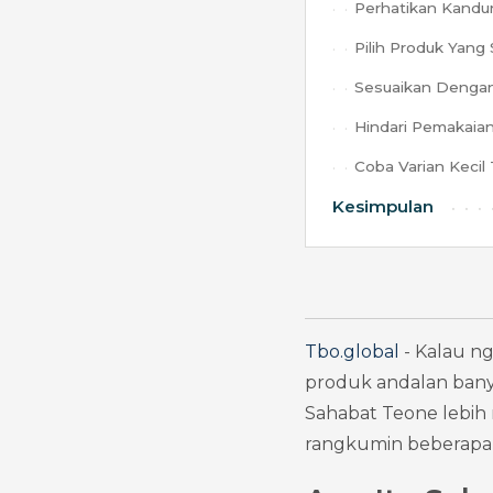
Perhatikan Kand
Pilih Produk Yan
Sesuaikan Dengan 
Hindari Pemakaian
Coba Varian Kecil
Kesimpulan
Tbo.global
 - Kalau n
produk andalan banya
Sahabat Teone lebih n
rangkumin beberapa r