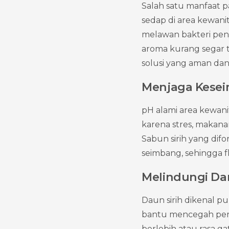
Salah satu manfaat p
sedap di area kewanit
melawan bakteri pen
aroma kurang segar te
solusi yang aman da
Menjaga Kese
pH alami area kewanit
karena stres, makanan
Sabun sirih yang dif
seimbang, sehingga fl
Melindungi Dar
Daun sirih dikenal pu
bantu mencegah pert
berlebih atau rasa g