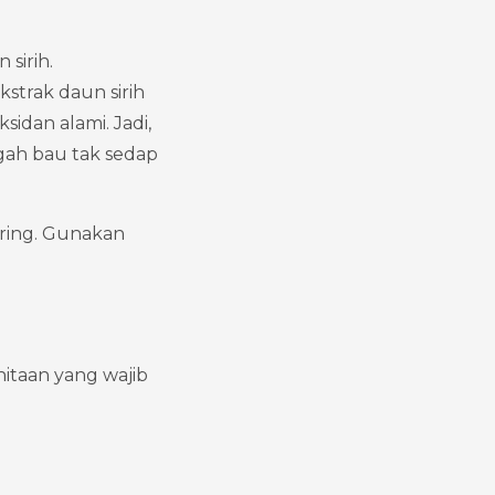
sirih.
trak daun sirih 
sidan alami. Jadi, 
ah bau tak sedap 
ering. Gunakan 
itaan yang wajib 