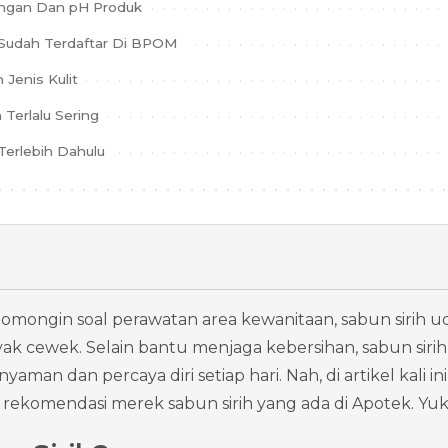
ungan Dan pH Produk
g Sudah Terdaftar Di BPOM
Jenis Kulit
 Terlalu Sering
 Terlebih Dahulu
gomongin soal perawatan area kewanitaan, sabun sirih uda
k cewek. Selain bantu menjaga kebersihan, sabun sirih j
yaman dan percaya diri setiap hari. Nah, di artikel kali i
ekomendasi merek sabun sirih yang ada di Apotek. Yuk