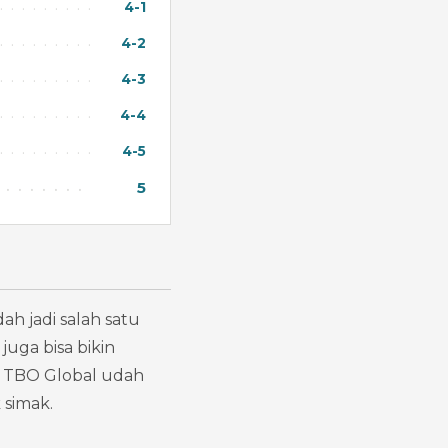
4-1
4-2
4-3
4-4
4-5
5
h jadi salah satu 
uga bisa bikin 
ni TBO Global udah 
 simak.