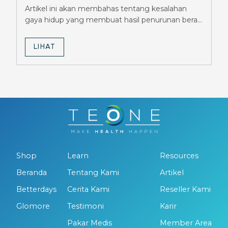
Badan GLP-1 Terhambat, Wajib
Artikel ini akan membahas tentang kesalahan
Dihindari
gaya hidup yang membuat hasil penurunan berat
badan GLP-1 terhambat.
LIHAT
Shop
Learn
Resources
Beranda
Tentang Kami
Artikel
Betterdays
Cerita Kami
Reseller Kami
Glomore
Testimoni
Karir
Pakar Medis
Member Area