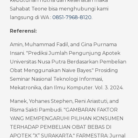
kebutuhan nutrisi dan kesehatan maka 
Sahabat Teone bisa menghubungi kami 
langsung di WA : 
0851-7968-8120
.
Referensi:
Amin, Muhammad Fadil, and Gina Purnama 
Insani. "Prediksi Jumlah Pengunjung Apotek 
Universitas Nusa Putra Berdasarkan Pembelian 
Obat Menggunakan Naive Bayes." Prosiding 
Seminar Nasional Teknologi Informasi, 
Mekatronika, dan Ilmu Komputer. Vol. 3. 2024.
Manek, Yohanes Stephen, Reni Ariastuti, and 
Risma Sakti Pambudi. "GAMBARAN FAKTOR 
YANG MEMPENGARUHI PILIHAN KONSUMEN 
TERHADAP PEMBELIAN OBAT BEBAS DI 
APOTEK “X” SURAKARTA." FARMESTRA: Jurnal 