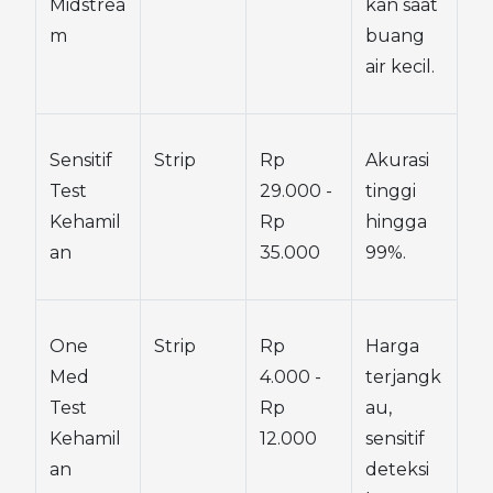
Midstrea
kan saat 
m
buang 
air kecil.
Sensitif 
Strip
Rp 
Akurasi 
Test 
29.000 - 
tinggi 
Kehamil
Rp 
hingga 
an
35.000
99%.
One 
Strip
Rp 
Harga 
Med 
4.000 - 
terjangk
Test 
Rp 
au, 
Kehamil
12.000
sensitif 
an
deteksi 