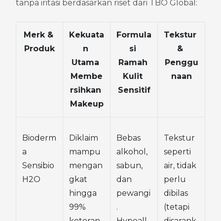
tanpa iritasi berdasarkan riset dari TBO Global:
Merk & 
Kekuata
Formula
Tekstur 
Produk
n 
si 
& 
Utama 
Ramah 
Penggu
Membe
Kulit 
naan
rsihkan 
Sensitif
Makeup
Bioderm
Diklaim 
Bebas 
Tekstur 
a 
mampu 
alkohol, 
seperti 
Sensibio 
mengan
sabun, 
air, tidak 
H2O
gkat 
dan 
perlu 
hingga 
pewangi
dibilas 
99% 
. 
(tetapi 
kotoran 
Hypoall
disarank