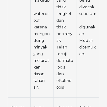
makeup
yang 
perlu 
tidak 
dikocok 
waterpr
lengket 
sebelum
oof 
dan 
karena 
tidak 
digunak
mengan
berminy
an. 
dung 
ak. 
Mudah 
minyak 
Telah 
ditemuk
yang 
teruji 
an.
melarut
dermato
kan 
logis 
riasan 
dan 
tahan 
oftalmol
air.
ogis.