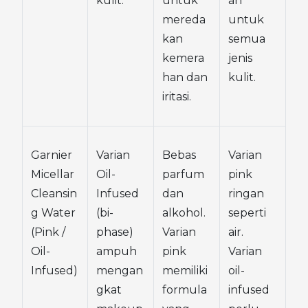
kulit.
untuk 
an 
mereda
untuk 
kan 
semua 
kemera
jenis 
han dan 
kulit.
iritasi.
Garnier 
Varian 
Bebas 
Varian 
Micellar 
Oil-
parfum 
pink 
Cleansin
Infused 
dan 
ringan 
g Water 
(bi-
alkohol. 
seperti 
(Pink / 
phase) 
Varian 
air. 
Oil-
ampuh 
pink 
Varian 
Infused)
mengan
memiliki 
oil-
gkat 
formula 
infused 