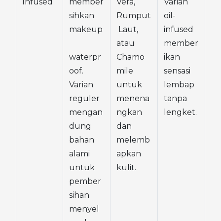
Infused
member
Vera, 
Varian 
sihkan 
Rumput
oil-
makeup
 Laut, 
infused 
atau 
member
waterpr
Chamo
ikan 
oof. 
mile 
sensasi 
Varian 
untuk 
lembap 
reguler 
menena
tanpa 
mengan
ngkan 
lengket.
dung 
dan 
bahan 
melemb
alami 
apkan 
untuk 
kulit.
pember
sihan 
menyel