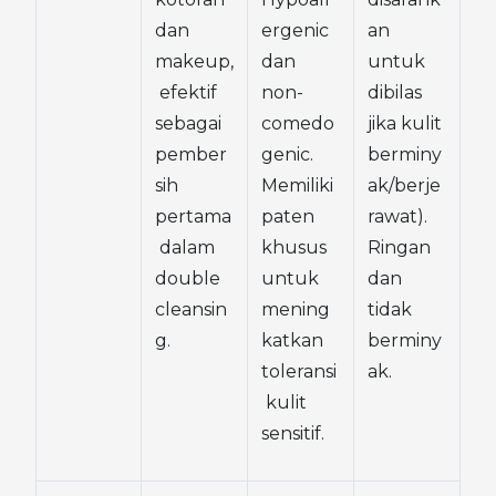
dan 
ergenic 
an 
makeup,
dan 
untuk 
 efektif 
non-
dibilas 
sebagai 
comedo
jika kulit 
pember
genic. 
berminy
sih 
Memiliki 
ak/berje
pertama
paten 
rawat). 
 dalam 
khusus 
Ringan 
double 
untuk 
dan 
cleansin
mening
tidak 
g.
katkan 
berminy
toleransi
ak.
 kulit 
sensitif.