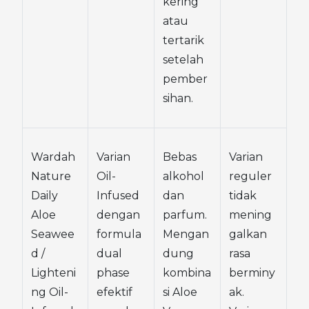
kering 
atau 
tertarik 
setelah 
pember
sihan.
Wardah 
Varian 
Bebas 
Varian 
Nature 
Oil-
alkohol 
reguler 
Daily 
Infused 
dan 
tidak 
Aloe 
dengan 
parfum. 
mening
Seawee
formula 
Mengan
galkan 
d / 
dual 
dung 
rasa 
Lighteni
phase 
kombina
berminy
ng Oil-
efektif 
si Aloe 
ak. 