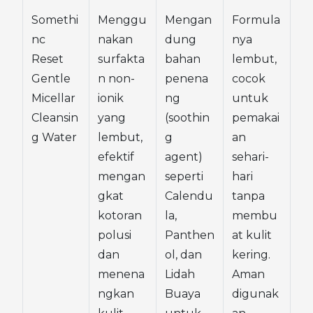
Somethi
Menggu
Mengan
Formula
nc 
nakan 
dung 
nya 
Reset 
surfakta
bahan 
lembut, 
Gentle 
n non-
penena
cocok 
Micellar 
ionik 
ng 
untuk 
Cleansin
yang 
(soothin
pemakai
g Water
lembut, 
g 
an 
efektif 
agent) 
sehari-
mengan
seperti 
hari 
gkat 
Calendu
tanpa 
kotoran 
la, 
membu
polusi 
Panthen
at kulit 
dan 
ol, dan 
kering. 
menena
Lidah 
Aman 
ngkan 
Buaya 
digunak