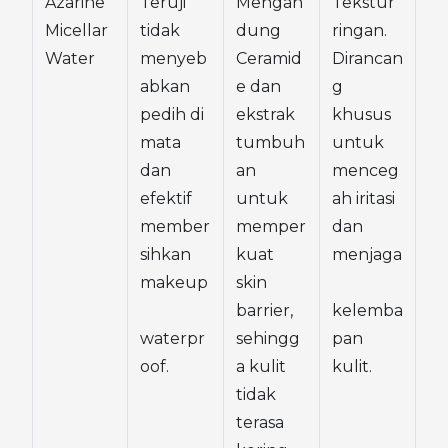
Azarine 
Teruji 
Mengan
Tekstur 
Micellar 
tidak 
dung 
ringan. 
Water
menyeb
Ceramid
Dirancan
abkan 
e dan 
g 
pedih di 
ekstrak 
khusus 
mata 
tumbuh
untuk 
dan 
an 
menceg
efektif 
untuk 
ah iritasi 
member
memper
dan 
sihkan 
kuat 
menjaga
makeup
skin 
barrier, 
kelemba
waterpr
sehingg
pan 
oof.
a kulit 
kulit.
tidak 
terasa 