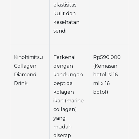
elastisitas 
kulit dan 
kesehatan 
sendi.
Kinohimitsu 
Terkenal 
Rp590.000 
Collagen 
dengan 
(Kemasan 
Diamond 
kandungan 
botol isi 16 
Drink
peptida 
ml x 16 
kolagen 
botol)
ikan (marine 
collagen) 
yang 
mudah 
diserap 