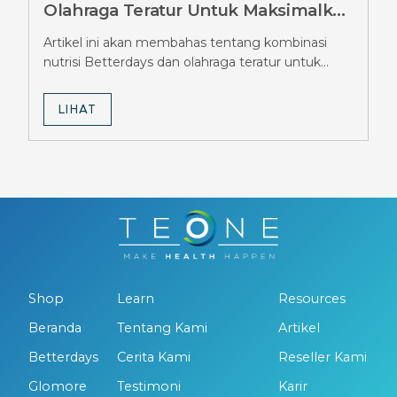
Olahraga Teratur Untuk Maksimalkan
Hasil Diet Ozempic, Wajib Tahu
Artikel ini akan membahas tentang kombinasi
Strateginya
nutrisi Betterdays dan olahraga teratur untuk
maksimalkan hasil diet Ozempic.
LIHAT
Shop
Learn
Resources
Beranda
Tentang Kami
Artikel
Betterdays
Cerita Kami
Reseller Kami
Glomore
Testimoni
Karir