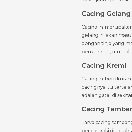
Cacing Gelang
Cacing ini merupakan 
gelang ini akan mas
dengan tinja yang men
perut, mual, munta
Cacing Kremi 
Cacing ini berukuran k
cacingnya itu tertela
adalah gatal di sekit
Cacing Tamba
Larva cacing tambang 
beralas kaki di tanah