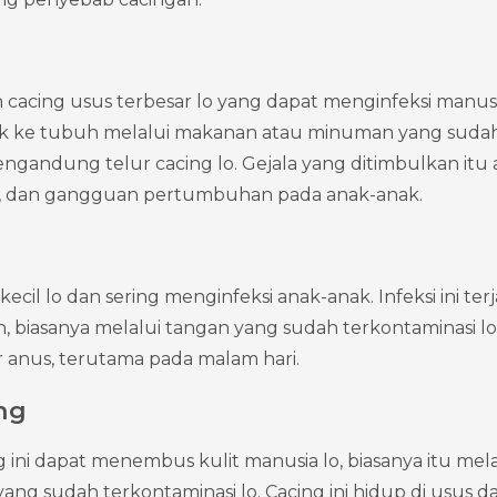
cacing usus terbesar lo yang dapat menginfeksi manusia.
uk ke tubuh melalui makanan atau minuman yang sudah 
gandung telur cacing lo. Gejala yang ditimbulkan itu ant
h, dan gangguan pertumbuhan pada anak-anak.
ecil lo dan sering menginfeksi anak-anak. Infeksi ini terja
n, biasanya melalui tangan yang sudah terkontaminasi lo
ar anus, terutama pada malam hari.
ng 
ini dapat menembus kulit manusia lo, biasanya itu melal
 yang sudah terkontaminasi lo. Cacing ini hidup di usus d