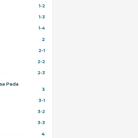
1-2
1-3
1-4
2
2-1
2-2
2-3
sa Pada
3
3-1
3-2
3-3
4