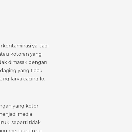
ntaminasi ya. Jadi 
atau kotoran yang 
dak dimasak dengan 
daging yang tidak 
ng larva cacing lo.
ngan yang kotor 
enjadi media 
uk, seperti tidak 
a yang mengandung 