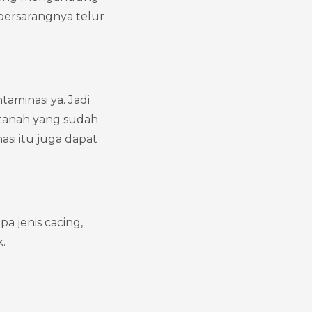
bersarangnya telur 
minasi ya. Jadi 
 tanah yang sudah 
i itu juga dapat 
 jenis cacing, 
k.