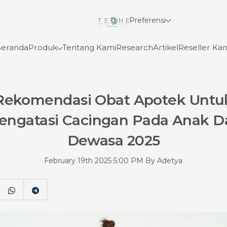
Preferensi
Betterdays
Lihat Detail
eranda
Produk
Tentang Kami
Research
Artikel
Reseller Ka
experience
Betterdays
Rekomendasi Obat Apotek Untu
Glomore
Lihat Detail
engatasi Cacingan Pada Anak D
Lihat Detail
Mata Uang
Dewasa 2025
February 19th 2025 5:00 PM By Adetya
Glomore
Lihat Detail