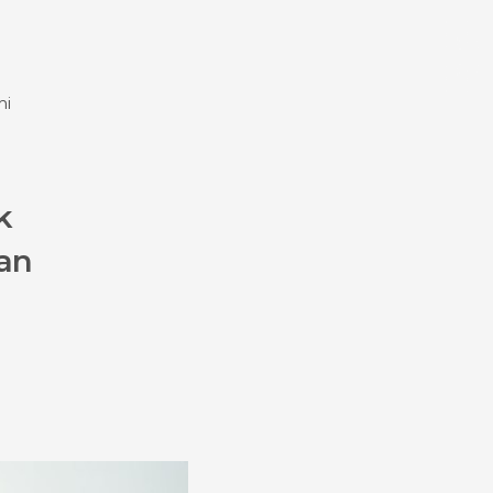
experience
mi
Bahasa
Mata Uang
k
an