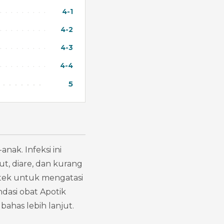
4-1
4-2
4-3
4-4
5
ak. Infeksi ini 
, diare, dan kurang 
otek untuk mengatasi 
dasi obat Apotik 
ahas lebih lanjut.