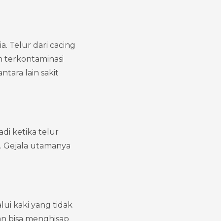
 Telur dari cacing 
terkontaminasi 
ara lain sakit 
di ketika telur 
. Gejala utamanya 
ui kaki yang tidak 
an bisa menghisap 