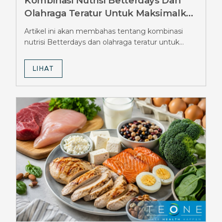
Kombinasi Nutrisi Betterdays Dan
Olahraga Teratur Untuk Maksimalkan
Hasil Diet Ozempic, Wajib Tahu
Artikel ini akan membahas tentang kombinasi
Strateginya
nutrisi Betterdays dan olahraga teratur untuk
maksimalkan hasil diet Ozempic.
LIHAT