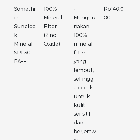
Somethi
100% 
- 
Rp140.0
nc 
Mineral 
Menggu
00
Sunbloc
Filter 
nakan 
k 
(Zinc 
100% 
Mineral 
Oxide)
mineral 
SPF30 
filter 
PA++
yang 
lembut, 
sehingg
a cocok 
untuk 
kulit 
sensitif 
dan 
berjeraw