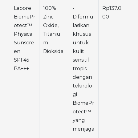
Labore 
100% 
- 
Rp137.0
BiomePr
Zinc 
Diformu
00
otect™ 
Oxide, 
lasikan 
Physical 
Titaniu
khusus 
Sunscre
m 
untuk 
en 
Dioksida
kulit 
SPF45 
sensitif 
PA+++
tropis 
dengan 
teknolo
gi 
BiomePr
otect™ 
yang 
menjaga