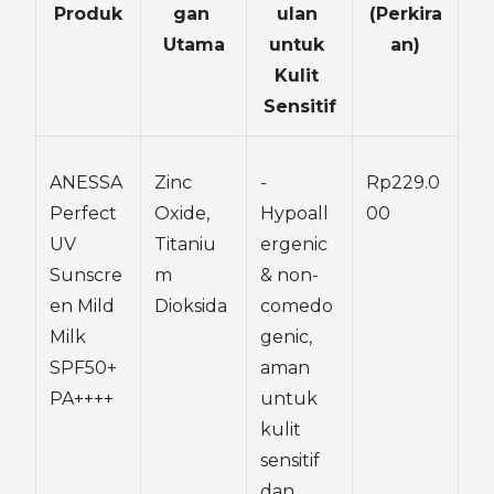
Produk
gan 
ulan 
(Perkira
Utama
untuk 
an)
Kulit 
Sensitif
ANESSA 
Zinc 
- 
Rp229.0
Perfect 
Oxide, 
Hypoall
00
UV 
Titaniu
ergenic 
Sunscre
m 
& non-
en Mild 
Dioksida
comedo
Milk 
genic, 
SPF50+ 
aman 
PA++++
untuk 
kulit 
sensitif 
dan 