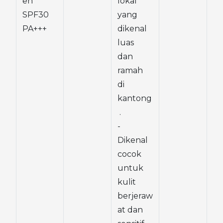
en 
lokal 
SPF30 
yang 
PA+++
dikenal 
luas 
dan 
ramah 
di 
kantong
 .
- 
Dikenal 
cocok 
untuk 
kulit 
berjeraw
at dan 