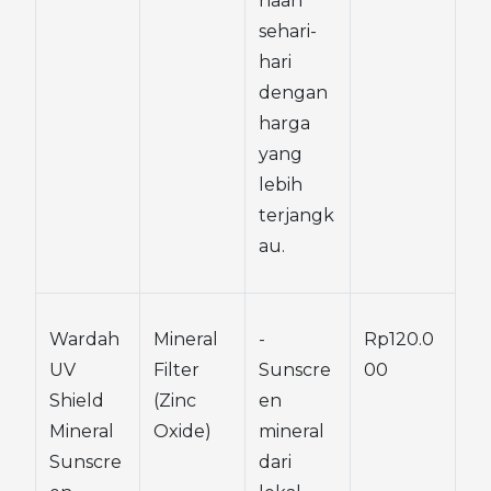
naan 
sehari-
hari 
dengan 
harga 
yang 
lebih 
terjangk
au.
Wardah 
Mineral 
- 
Rp120.0
UV 
Filter 
Sunscre
00
Shield 
(Zinc 
en 
Mineral 
Oxide)
mineral 
Sunscre
dari 