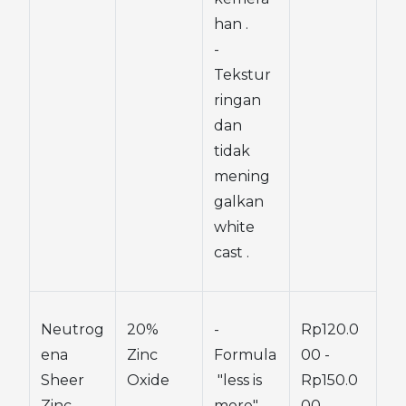
han .
- 
Tekstur 
ringan 
dan 
tidak 
mening
galkan 
white 
cast .
Neutrog
20% 
- 
Rp120.0
ena 
Zinc 
Formula
00 - 
Sheer 
Oxide
 "less is 
Rp150.0
Zinc 
more" 
00 