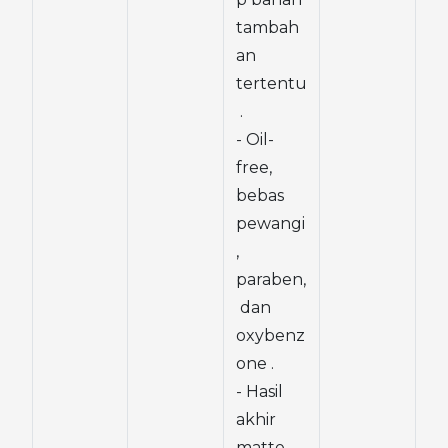
tambah
an 
tertentu
 .
- Oil-
free, 
bebas 
pewangi
, 
paraben,
 dan 
oxybenz
one .
- Hasil 
akhir 
matte 