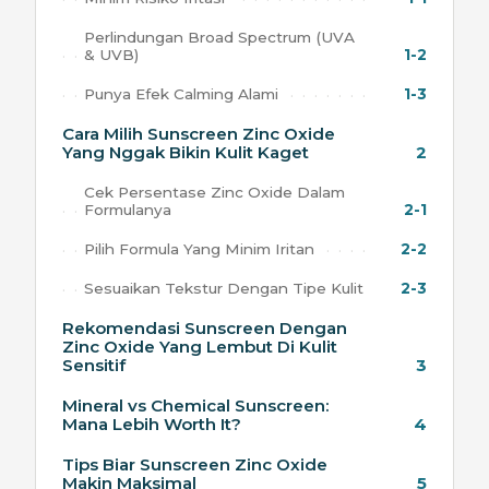
Perlindungan Broad Spectrum (UVA
& UVB)
1-2
Punya Efek Calming Alami
1-3
Cara Milih Sunscreen Zinc Oxide
Yang Nggak Bikin Kulit Kaget
2
Cek Persentase Zinc Oxide Dalam
Formulanya
2-1
Pilih Formula Yang Minim Iritan
2-2
Sesuaikan Tekstur Dengan Tipe Kulit
2-3
Rekomendasi Sunscreen Dengan
Zinc Oxide Yang Lembut Di Kulit
Sensitif
3
Mineral vs Chemical Sunscreen:
Mana Lebih Worth It?
4
Tips Biar Sunscreen Zinc Oxide
Makin Maksimal
5