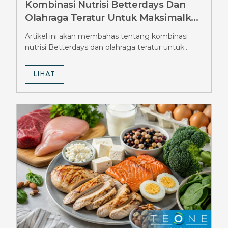
Kombinasi Nutrisi Betterdays Dan
Olahraga Teratur Untuk Maksimalkan
Hasil Diet Ozempic, Wajib Tahu
Artikel ini akan membahas tentang kombinasi
Strateginya
nutrisi Betterdays dan olahraga teratur untuk
maksimalkan hasil diet Ozempic.
LIHAT