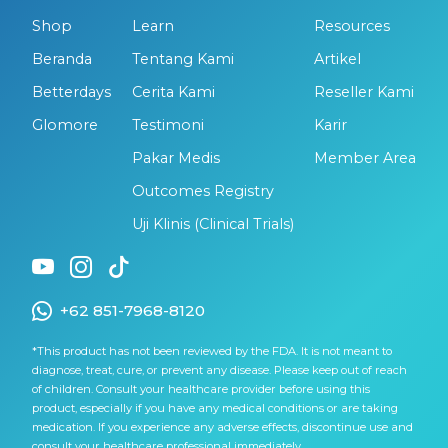
Shop
Learn
Resources
Beranda
Tentang Kami
Artikel
Betterdays
Cerita Kami
Reseller Kami
Glomore
Testimoni
Karir
Pakar Medis
Member Area
Outcomes Registry
Uji Klinis (Clinical Trials)
+62 851-7968-8120
*This product has not been reviewed by the FDA. It is not meant to
diagnose, treat, cure, or prevent any disease. Please keep out of reach
of children. Consult your healthcare provider before using this
product, especially if you have any medical conditions or are taking
medication. If you experience any adverse effects, discontinue use and
consult your healthcare professional immediately.